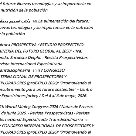
l futuro: Nuevas tecnologías y su importancia en
 nutrición de la población
مكتب تصميم معما
La alimentación del futuro:
en
evas tecnologías y su importancia en la nutrición
 la población
ltura PROSPECTIVA / ESTUDIO PROSPECTIVO:
INERÍA DEL FUTURO GLOBAL AL 2050” - 1ra.
nda: Encuesta Delphi. - Revista Prospectivistas -
vista Internacional Especializada
ansdisciplinaria
XV CONGRESO
en
NTERNACIONAL DE PROSPECTORES Y
PLORADORES (proEXPLO 2026): “Promoviendo el
scubrimiento para un futuro sostenible” – Centro
 Exposiciones Jockey / Del 4 al 6 de mayo, 2026.
th World Mining Congress 2026 / Notas de Prensa:
 de junio 2026. - Revista Prospectivistas - Revista
ternacional Especializada Transdisciplinaria
en
V CONGRESO INTERNACIONAL DE PROSPECTORES Y
PLORADORES (proEXPLO 2026): “Promoviendo el