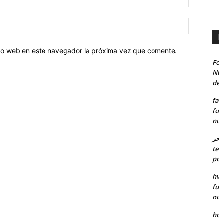
electróni
Sitio
web:
itio web en este navegador la próxima vez que comente.
Fo
Nu
de
fa
fu
nu
حر
te
po
hv
fu
nu
ho