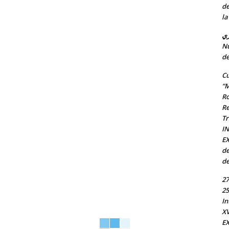
de
la
ري
Nu
de
Cu
“M
Ro
Re
Tr
I
EX
de
de
27
25
In
X
EX