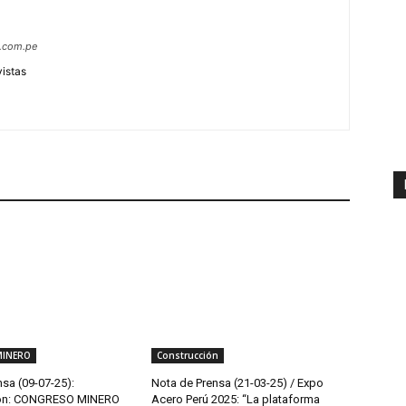
s.com.pe
vistas
MINERO
Construcción
sa (09-07-25):
Nota de Prensa (21-03-25) / Expo
ión: CONGRESO MINERO
Acero Perú 2025: “La plataforma