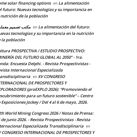
me solar financing options
La alimentación
en
l futuro: Nuevas tecnologías y su importancia en
 nutrición de la población
مكتب تصميم معما
La alimentación del futuro:
en
evas tecnologías y su importancia en la nutrición
 la población
ltura PROSPECTIVA / ESTUDIO PROSPECTIVO:
INERÍA DEL FUTURO GLOBAL AL 2050” - 1ra.
nda: Encuesta Delphi. - Revista Prospectivistas -
vista Internacional Especializada
ansdisciplinaria
XV CONGRESO
en
NTERNACIONAL DE PROSPECTORES Y
PLORADORES (proEXPLO 2026): “Promoviendo el
scubrimiento para un futuro sostenible” – Centro
 Exposiciones Jockey / Del 4 al 6 de mayo, 2026.
th World Mining Congress 2026 / Notas de Prensa:
 de junio 2026. - Revista Prospectivistas - Revista
ternacional Especializada Transdisciplinaria
en
V CONGRESO INTERNACIONAL DE PROSPECTORES Y