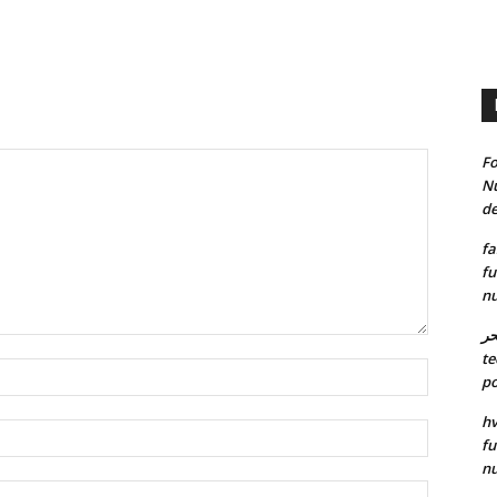
Fo
Nu
de
fa
fu
nu
حر
te
Nombre:
po
hv
Correo
fu
electróni
nu
Sitio