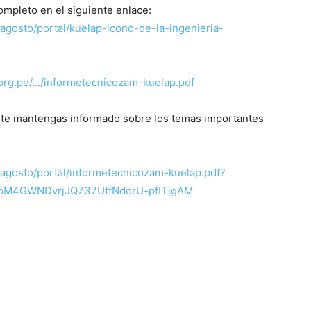
ompleto en el siguiente enlace:
agosto/portal/kuelap-icono-de-la-ingenieria-
.org.pe/…/informetecnicozam-kuelap.pdf
te mantengas informado sobre los temas importantes
/agosto/portal/informetecnicozam-kuelap.pdf?
ybM4GWNDvrjJQ737UtfNddrU-pfITjgAM