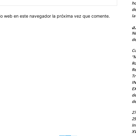
ho
web:
de
la
itio web en este navegador la próxima vez que comente.
ري
Nu
de
Cu
“M
Ro
Re
Tr
I
EX
de
de
27
25
In
X