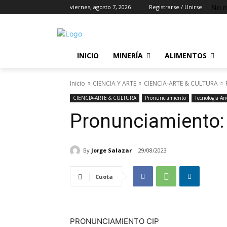
No m
viernes, agosto 7, 2026
Registrarse / Unirse
INICIO
MINERÍA
ALIMENTOS
Inicio
CIENCIA Y ARTE
CIENCIA-ARTE & CULTURA
CIENCIA-ARTE & CULTURA
Pronunciamiento
Tecnología An
Pronunciamiento:
By
Jorge Salazar
29/08/2023
Cuota
PRONUNCIAMIENTO CIP