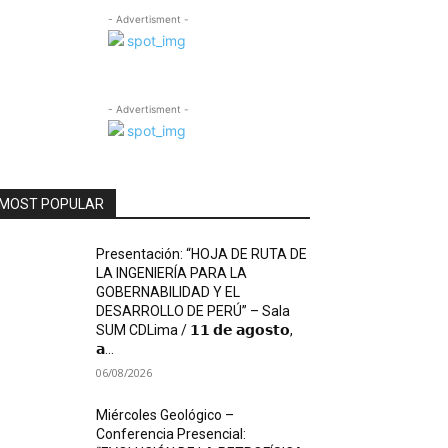
- Advertisment -
- Advertisment -
MOST POPULAR
Presentación: “HOJA DE RUTA DE
LA INGENIERÍA PARA LA
GOBERNABILIDAD Y EL
DESARROLLO DE PERÚ” – Sala
SUM CDLima / 𝟭𝟭 𝗱𝗲 𝗮𝗴𝗼𝘀𝘁𝗼,
𝗮...
06/08/2026
Miércoles Geológico –
Conferencia Presencial: