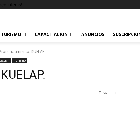
enu items!
TURISMO
CAPACITACIÓN
ANUNCIOS
SUSCRIPCIO
Pronunciamiento: KUELAP.
cestral
Turismo
 KUELAP.
565
0