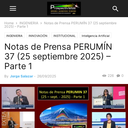
Home
INGENIERIA
Notas de Prensa PERUMÍN 37 (25 septiembre
2025) – Parte 1
INGENIERIA
INNOVACIÓN
INSTITUCIONAL
Inteligencia Artificial
Notas de Prensa PERUMÍN
Medio Ambiente
MINERÍA
Nota de Prensa
37 (25 septiembre 2025) –
Parte 1
226
0
By
Jorge Salazar
-
26/09/2025