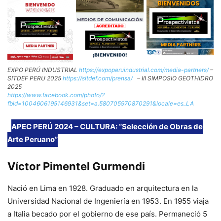
EXPO PERÚ INDUSTRIAL
https://expoperuindustrial.com/media-partners/
–
SITDEF PERU 2025
https://sitdef.com/prensa/
– III SIMPOSIO GEOTHIDRO
2025
https://www.facebook.com/photo/?
fbid=1004606195146931&set=a.580705970870291&locale=es_LA
APEC PERÚ 2024 – CULTURA: “Selección de Obras de
Arte Peruano”
Víctor Pimentel Gurmendi
Nació en Lima en 1928. Graduado en arquitectura en la
Universidad Nacional de Ingeniería en 1953. En 1955 viaja
a Italia becado por el gobierno de ese país. Permaneció 5