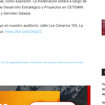
l, como expositor. La moderación estará a cargo de
de Desarrollo Estratégico y Proyectos en CETEMIN.
 y Germain Salazar.
o en nuestro auditorio: calle Los Canarios 155, La
uí:
https://bit.ly/4uOSgCC
31-03-26-agradecimiento-ministerio-de-cultura-rentoca-por-honrosa-
Fo
Nu
de
fa