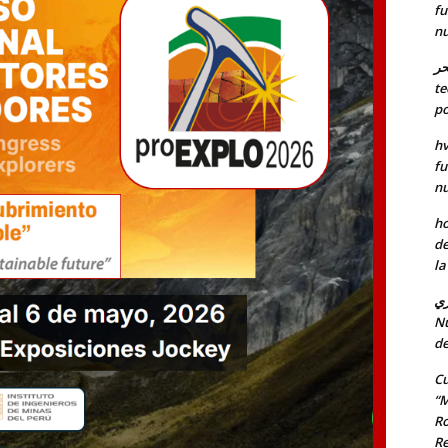
fu
nu
حر
te
po
hv
fu
nu
ho
de
la
ري
Nu
de
Cu
“M
Ro
Re