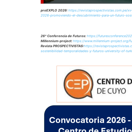
proEXPLO 2026:
https://revistaprospectivistas.com.pe/x
2026-promoviendo-el-descubrimiento-para-un-futuro-sost
26ª Conferencia de Futuros:
https://futuresconference20
Millennium-project:
https://www.millennium-project.org/f
Revista PROSPECTIVISTAS:
https://revistaprospectivista
sostenibilidad-temporalidades-y-futuros-university-of-tu