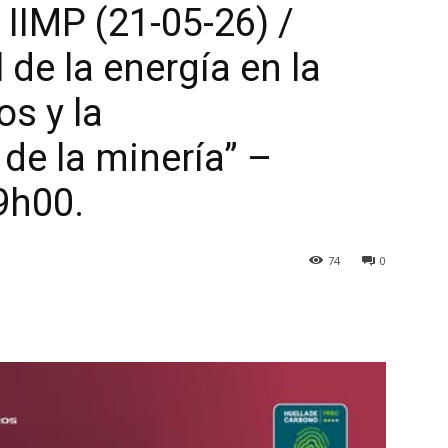
 IIMP (21-05-26) /
 de la energía en la
s y la
de la minería” –
9h00.
74
0