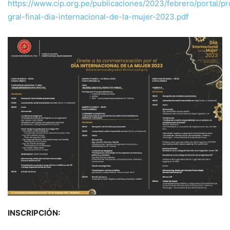
https://www.cip.org.pe/publicaciones/2023/febrero/portal/p
gral-final-dia-internacional-de-la-mujer-2023.pdf
INSCRIPCIÓN: