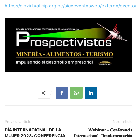
https://cipvirtual.cip.org.pe/siceeventosweb/externo/eve
Previous article
Next article
DÍA INTERNACIONAL DE LA
Webinar – 𝐂𝐨𝐧𝐟𝐞𝐫𝐞𝐧𝐜𝐢𝐚
MUJER 2023: CONFERENCIA
𝐈𝐧𝐭𝐞𝐫𝐧𝐚𝐜𝐢𝐨𝐧𝐚𝐥: “𝐈𝐦𝐩𝐥𝐞𝐦𝐞𝐧𝐭𝐚𝐜𝐢𝐨́𝐧