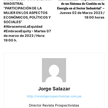
MAGISTRAL
𝐝𝐞 𝐮𝐧 𝐒𝐢𝐬𝐭𝐞𝐦𝐚 𝐝𝐞 𝐆𝐞𝐬𝐭𝐢𝐨́𝐧 𝐞𝐧 𝐥𝐚
“PARTICIPACIÓN DE LA
𝐄𝐧𝐞𝐫𝐠𝐢́𝐚 𝐞𝐧 𝐞𝐥 𝐒𝐞𝐜𝐭𝐨𝐫 𝐈𝐧𝐝𝐮𝐬𝐭𝐫𝐢𝐚𝐥” –
MUJER EN LOS ASPECTOS
Jueves 02 de Marzo 2023 /
ECONÓMICOS, POLÍTICOS Y
18:00 horas
SOCIALES”
#AbracemosLaEquidad
#EmbraceEquity – Martes 07
de marzo de 2023 / Hora:
19:00 h.
Jorge Salazar
http://revistaprospectivistas.com.pe
Director Revista Prospectivistas