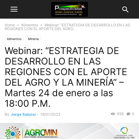
Home
Alimentos
Webinar: “ESTRATEGIA DE DESARROLLO EN LAS
REGIONES CON EL APORTE DEL AGRO...
Alimentos
Minería
Webinar: “ESTRATEGIA DE
DESARROLLO EN LAS
REGIONES CON EL APORTE
DEL AGRO Y LA MINERÍA” –
Martes 24 de enero a las
18:00 P.M.
458
0
By
Jorge Salazar
-
19/01/2023