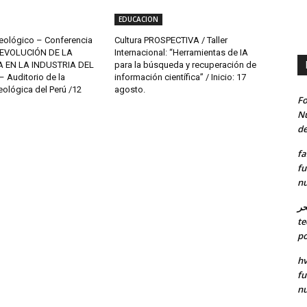
EDUCACION
eológico – Conferencia
Cultura PROSPECTIVA / Taller
 “EVOLUCIÓN DE LA
Internacional: “Herramientas de IA
A EN LA INDUSTRIA DEL
para la búsqueda y recuperación de
 Auditorio de la
información científica” / Inicio: 17
ológica del Perú /12
agosto.
Fo
Nu
de
fa
fu
nu
حر
te
po
hv
fu
nu