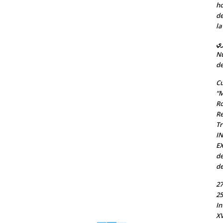
ho
de
la
ري
Nu
de
Cu
“M
Ro
Re
Tr
I
EX
de
de
27
25
In
X