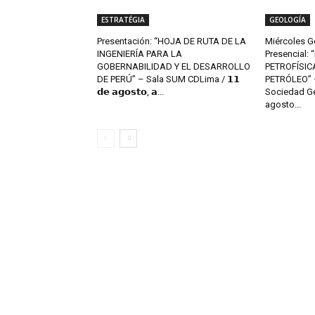
ESTRATÉGIA
GEOLOGÍA
Presentación: “HOJA DE RUTA DE LA
Miércoles G
INGENIERÍA PARA LA
Presencial:
GOBERNABILIDAD Y EL DESARROLLO
PETROFÍSIC
DE PERÚ” – Sala SUM CDLima / 𝟭𝟭
PETRÓLEO” –
𝗱𝗲 𝗮𝗴𝗼𝘀𝘁𝗼, 𝗮...
Sociedad Ge
agosto...