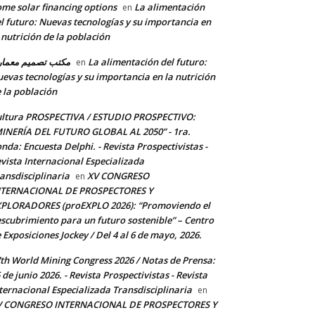
me solar financing options
La alimentación
en
l futuro: Nuevas tecnologías y su importancia en
 nutrición de la población
مكتب تصميم معما
La alimentación del futuro:
en
evas tecnologías y su importancia en la nutrición
 la población
ltura PROSPECTIVA / ESTUDIO PROSPECTIVO:
INERÍA DEL FUTURO GLOBAL AL 2050” - 1ra.
nda: Encuesta Delphi. - Revista Prospectivistas -
vista Internacional Especializada
ansdisciplinaria
XV CONGRESO
en
NTERNACIONAL DE PROSPECTORES Y
PLORADORES (proEXPLO 2026): “Promoviendo el
scubrimiento para un futuro sostenible” – Centro
 Exposiciones Jockey / Del 4 al 6 de mayo, 2026.
th World Mining Congress 2026 / Notas de Prensa:
 de junio 2026. - Revista Prospectivistas - Revista
ternacional Especializada Transdisciplinaria
en
V CONGRESO INTERNACIONAL DE PROSPECTORES Y