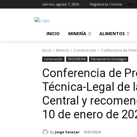
No m
viernes, agosto 7, 2026
Registrarse / Unirse
INICIO
MINERÍA
ALIMENTOS
Inicio
Minería
Construcción
Conferencia de Prens
Construcción
INGENIERIA
Planeamiento Estratégico
Conferencia de Pr
Técnica-Legal de 
Central y recomen
10 de enero de 20
By
Jorge Salazar
10/01/2024