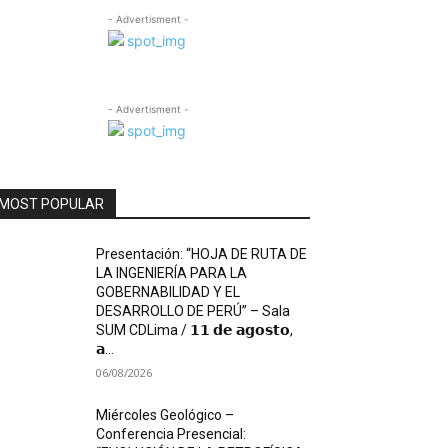
- Advertisment -
- Advertisment -
MOST POPULAR
Presentación: “HOJA DE RUTA DE
LA INGENIERÍA PARA LA
GOBERNABILIDAD Y EL
DESARROLLO DE PERÚ” – Sala
SUM CDLima / 𝟭𝟭 𝗱𝗲 𝗮𝗴𝗼𝘀𝘁𝗼,
𝗮...
06/08/2026
Miércoles Geológico –
Conferencia Presencial: