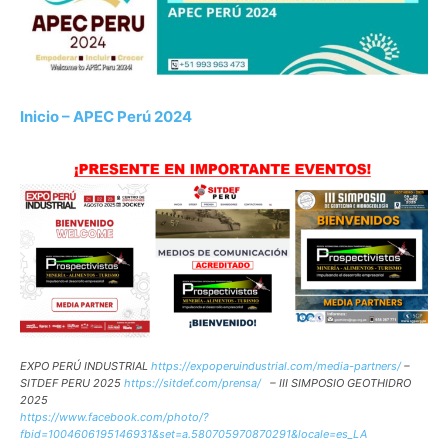
Inicio – APEC Perú 2024
EXPO PERÚ INDUSTRIAL
https://expoperuindustrial.com/media-partners/
–
SITDEF PERU 2025
https://sitdef.com/prensa/
– III SIMPOSIO GEOTHIDRO
2025
https://www.facebook.com/photo/?
fbid=1004606195146931&set=a.580705970870291&locale=es_LA