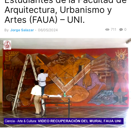
Arquitectura, Urbanismo y
Artes (FAUA) – UNI.
711
0
By
Jorge Salazar
-
06/05/2024