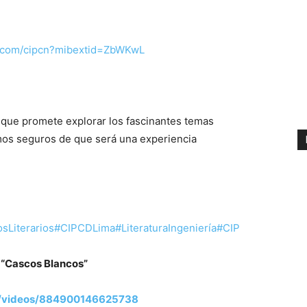
k.com/cipcn?mibextid=ZbWKwL
n que promete explorar los fascinantes temas
mos seguros de que será una experiencia
sLiterarios
#CIPCDLima
#LiteraturaIngeniería
#CIP
 “Cascos Blancos”
al/videos/884900146625738