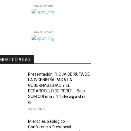
- Advertisment -
- Advertisment -
MOST POPULAR
Presentación: “HOJA DE RUTA DE
LA INGENIERÍA PARA LA
GOBERNABILIDAD Y EL
DESARROLLO DE PERÚ” – Sala
SUM CDLima / 𝟭𝟭 𝗱𝗲 𝗮𝗴𝗼𝘀𝘁𝗼,
𝗮...
06/08/2026
Miércoles Geológico –
Conferencia Presencial: