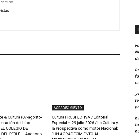
s.com.pe
vistas
Fo
Nu
de
fa
fu
nu
حر
te
po
AGRADECIMIENTO
te & Cultura (07-agosto-
Cultura PROSPECTIVA / Editorial
hv
entación del Libro:
Especial – 29 julio 2026 / La Cultura y
fu
DEL COLEGIO DE
la Prospectiva como motor Nacional:
nu
DEL PERÚ” – Auditorio
“UN AGRADECIMIENTO AL