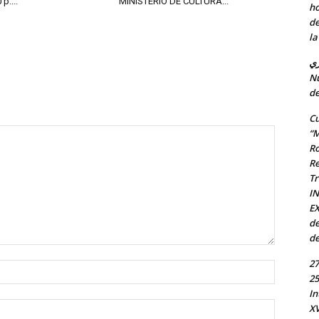
p....
MINISTERIO DE CULTURA...
ho
de
la
ري
Nu
de
Cu
“M
Ro
Re
Tr
I
EX
de
de
27
Nombre:
25
In
Correo
X