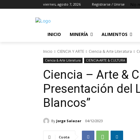
No m
viernes, agosto 7, 2026
Registrarse / Unirse
INICIO
MINERÍA
ALIMENTOS
Inicio
CIENCIA Y ARTE
Ciencia & Arte Literatura
C
Ciencia & Arte Literatura
CIENCIA-ARTE & CULTURA
Ciencia – Arte & C
Presentación del 
Blancos”
By
Jorge Salazar
04/12/2023
Cuota