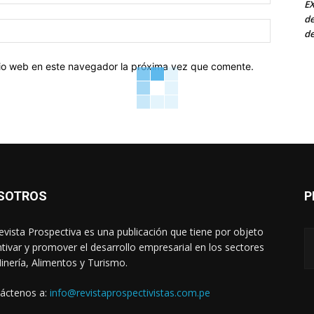
electróni
EX
de
Sitio
de
web:
itio web en este navegador la próxima vez que comente.
SOTROS
P
evista Prospectiva es una publicación que tiene por objeto
ntivar y promover el desarrollo empresarial en los sectores
inería, Alimentos y Turismo.
áctenos a:
info@revistaprospectivistas.com.pe