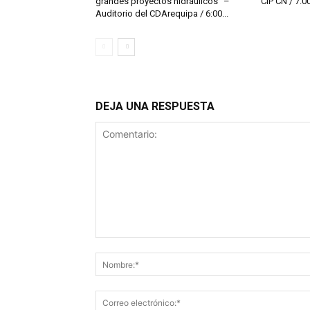
grandes proyectos hidráulicos” –
CIP CN / 7:00 
Auditorio del CDArequipa / 6:00...
DEJA UNA RESPUESTA
Comentario: