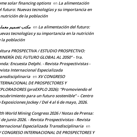
me solar financing options
La alimentación
en
l futuro: Nuevas tecnologías y su importancia en
 nutrición de la población
مكتب تصميم معما
La alimentación del futuro:
en
evas tecnologías y su importancia en la nutrición
 la población
ltura PROSPECTIVA / ESTUDIO PROSPECTIVO:
INERÍA DEL FUTURO GLOBAL AL 2050” - 1ra.
nda: Encuesta Delphi. - Revista Prospectivistas -
vista Internacional Especializada
ansdisciplinaria
XV CONGRESO
en
NTERNACIONAL DE PROSPECTORES Y
PLORADORES (proEXPLO 2026): “Promoviendo el
scubrimiento para un futuro sostenible” – Centro
 Exposiciones Jockey / Del 4 al 6 de mayo, 2026.
th World Mining Congress 2026 / Notas de Prensa:
*
 de junio 2026. - Revista Prospectivistas - Revista
ternacional Especializada Transdisciplinaria
en
V CONGRESO INTERNACIONAL DE PROSPECTORES Y